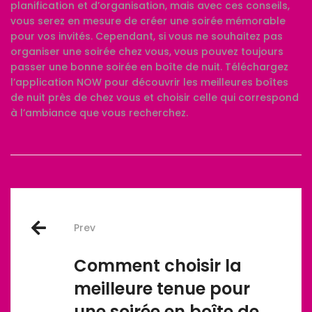
planification et d’organisation, mais avec ces conseils,
vous serez en mesure de créer une soirée mémorable
pour vos invités. Cependant, si vous ne souhaitez pas
organiser une soirée chez vous, vous pouvez toujours
passer une bonne soirée en boîte de nuit.
Téléchargez
l’application NOW
pour découvrir les meilleures boîtes
de nuit près de chez vous et choisir celle qui correspond
à l’ambiance que vous recherchez.
Post
Prev
navigation
Comment choisir la
meilleure tenue pour
une soirée en boîte de