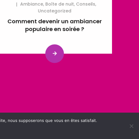
Ambiance
,
Boîte de nuit
,
Conseils
,
Uncategorized
Comment devenir un ambiancer
populaire en soirée ?
 site, nous supposerons que vous en êtes satisfait.