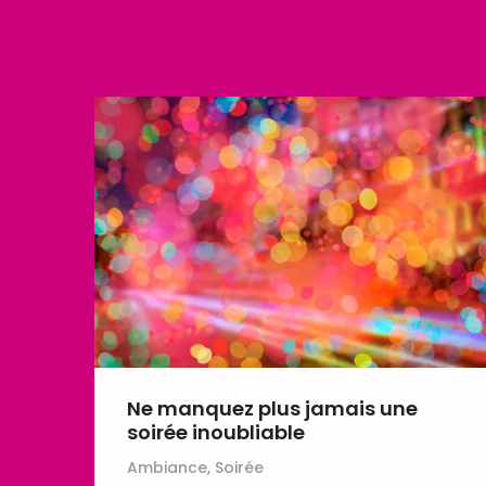
Ne manquez plus jamais une
soirée inoubliable
Ambiance, Soirée